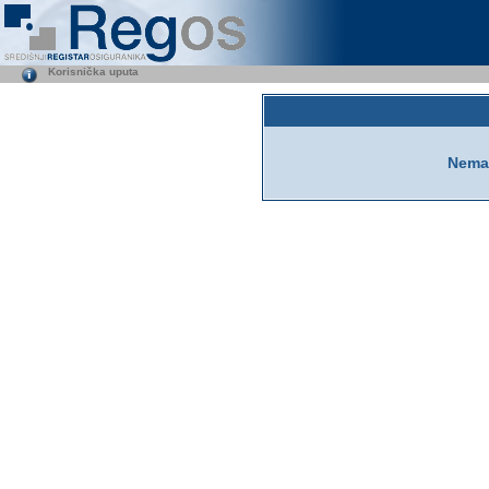
Korisnička uputa
Nemat